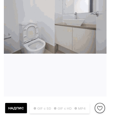
НАДПИС
● GIF с SD
● GIF с HD
● MP4