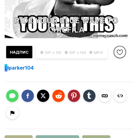
НАДПИС
● GIF с SD
● GIF с HD
● MP4
L
lparker104