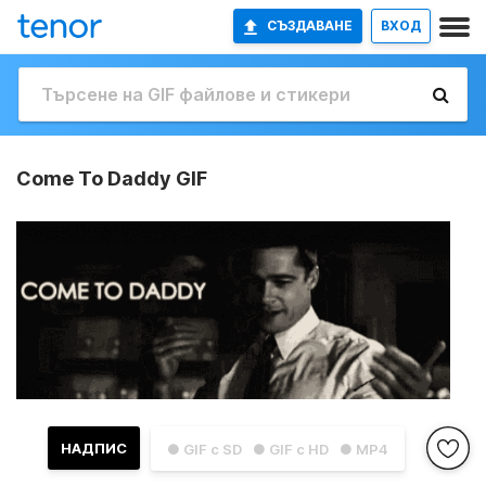
СЪЗДАВАНЕ
ВХОД
Come To Daddy GIF
НАДПИС
● GIF с SD
● GIF с HD
● MP4