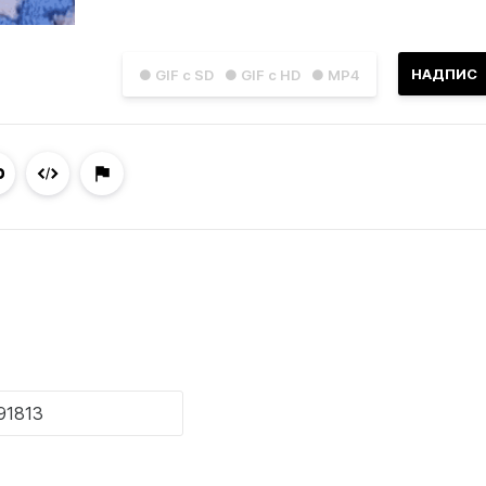
НАДПИС
● GIF с SD
● GIF с HD
● MP4