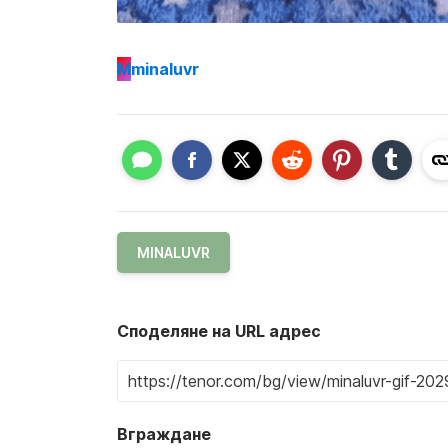
M
minaluvr
MINALUVR
Споделяне на URL адрес
Вграждане