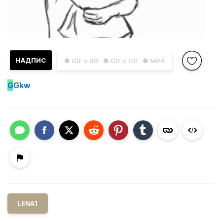
НАДПИС
● GIF с SD
● GIF с HD
● MP4
G
Gkw
LENA1