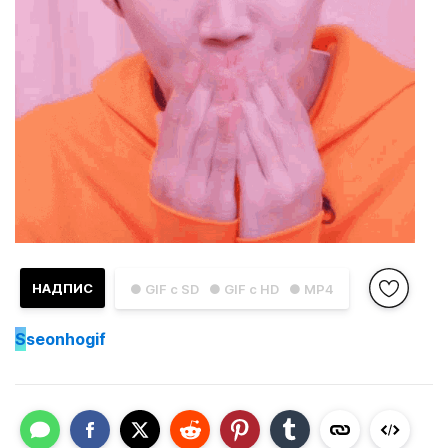
НАДПИС
● GIF с SD
● GIF с HD
● MP4
S
seonhogif