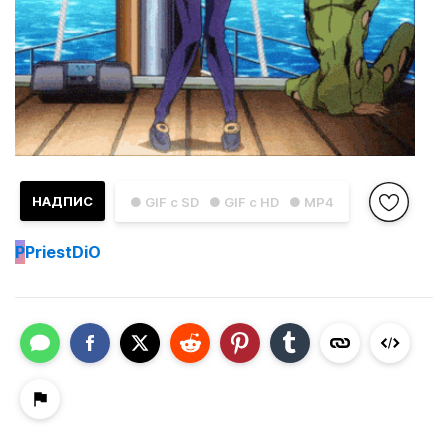
НАДПИС
● GIF с SD
● GIF с HD
● MP4
P
PriestDiO