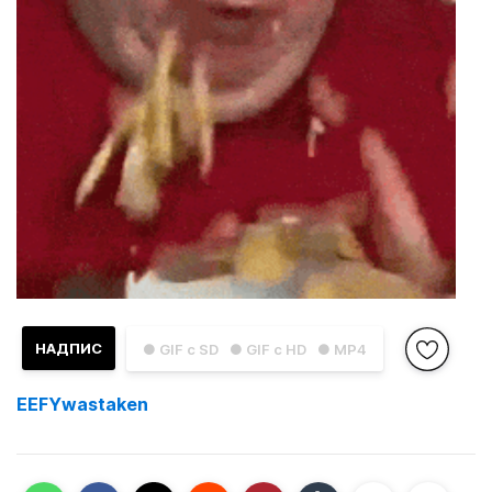
НАДПИС
● GIF с SD
● GIF с HD
● MP4
EEFYwastaken