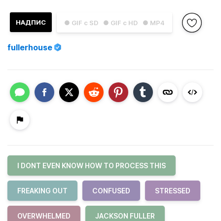
НАДПИС
● GIF с SD
● GIF с HD
● MP4
fullerhouse
I DONT EVEN KNOW HOW TO PROCESS THIS
FREAKING OUT
CONFUSED
STRESSED
OVERWHELMED
JACKSON FULLER