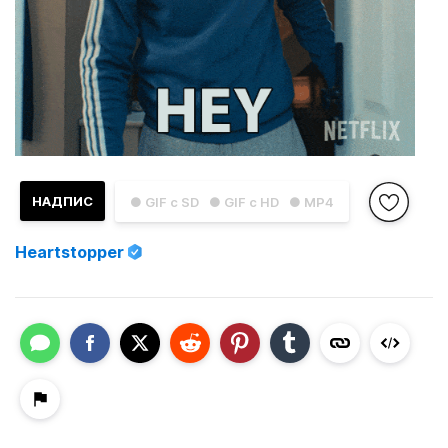
НАДПИС
● GIF с SD
● GIF с HD
● MP4
Heartstopper