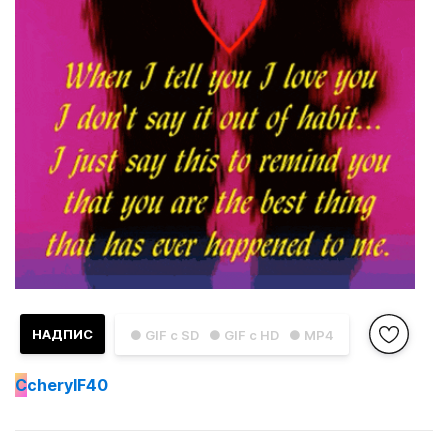
НАДПИС
● GIF с SD
● GIF с HD
● MP4
C
cherylF40