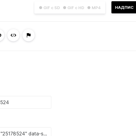
НАДПИС
● GIF с SD
● GIF с HD
● MP4