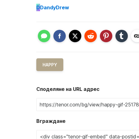
D
DandyDrew
HAPPY
Споделяне на URL адрес
Вграждане