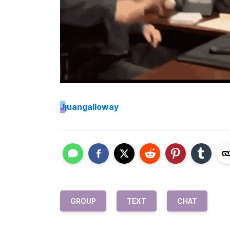
J
juangalloway
GROUP
TEXT
CHAT