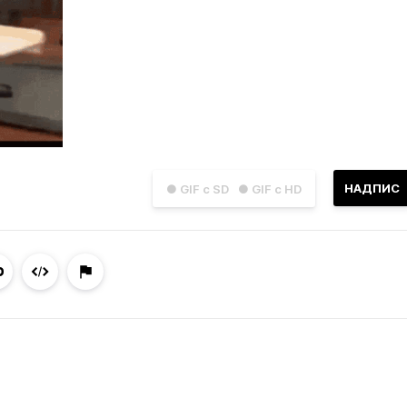
НАДПИС
● GIF с SD
● GIF с HD