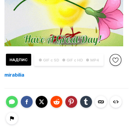
НАДПИС
● GIF с SD
● GIF с HD
● MP4
mirabilia