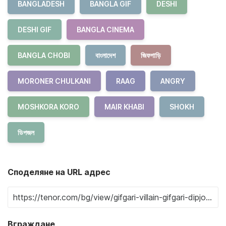
BANGLADESH
BANGLA GIF
DESHI
DESHI GIF
BANGLA CINEMA
BANGLA CHOBI
বাংলাদেশ
জিফগাড়ি
MORONER CHULKANI
RAAG
ANGRY
MOSHKORA KORO
MAIR KHABI
SHOKH
ডিপজল
Споделяне на URL адрес
Вграждане