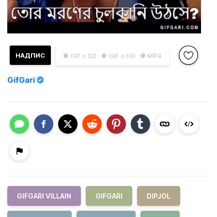
НАДПИС
● GIF с SD
● GIF с HD
● MP4
GifGari
GIFGARI VILLAIN
GIFGARI
DIPJOL