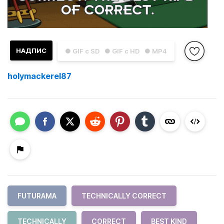
НАДПИС
● GIF с SD
● GIF с HD
● MP4
holymackerel87
FUTURAMA
TECHNICALLY CORRECT
TECHNICALLY
CORRECT
BEST KIND