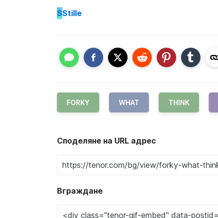
S
Stille
FORKY
WHAT
THINK
Споделяне на URL адрес
Вграждане