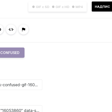
НАДПИС
● GIF с SD
● GIF с HD
● MP4
CONFUSED