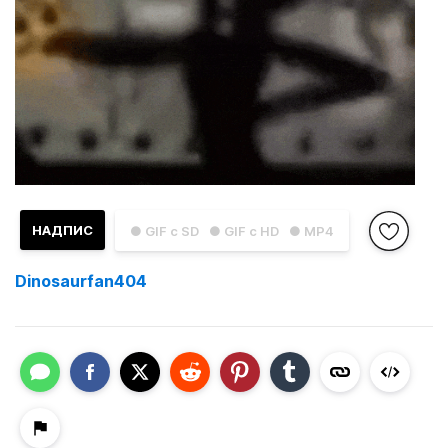
НАДПИС
● GIF с SD
● GIF с HD
● MP4
Dinosaurfan404