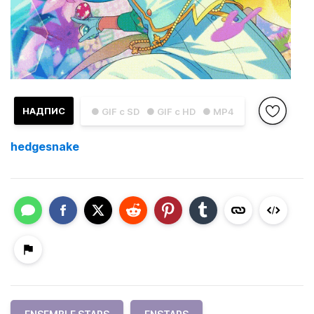
НАДПИС
● GIF с SD
● GIF с HD
● MP4
hedgesnake