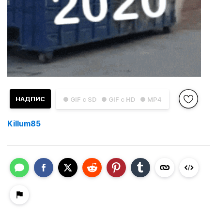
НАДПИС
● GIF с SD
● GIF с HD
● MP4
Killum85