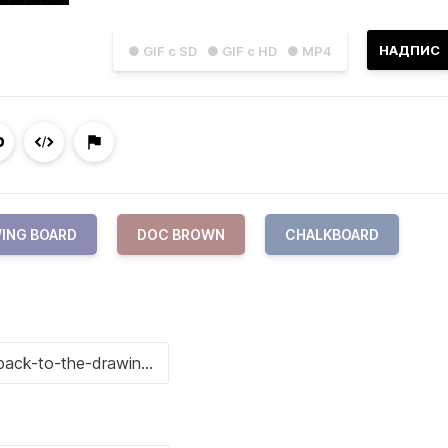
НАДПИС
● GIF с SD
● GIF с HD
● MP4
WING BOARD
DOC BROWN
CHALKBOARD