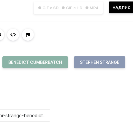
НАДПИС
● GIF с SD
● GIF с HD
● MP4
BENEDICT CUMBERBATCH
STEPHEN STRANGE