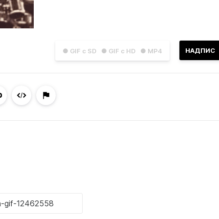
НАДПИС
● GIF с SD
● GIF с HD
● MP4