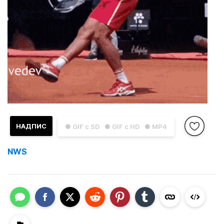
НАДПИС
● GIF с SD
● GIF с HD
● MP4
NWS