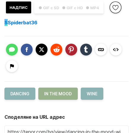
НАДПИС
● GIF с SD
● GIF с HD
● MP4
S
Spiderbat36
DANCING
IN THE MOOD
WINE
Споделяне на URL адрес