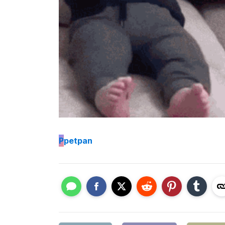
P
petpan