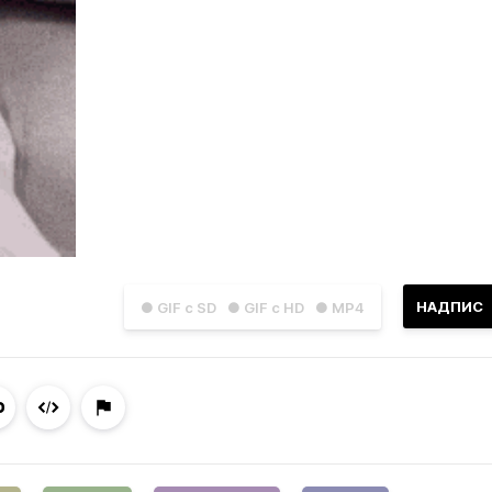
НАДПИС
● GIF с SD
● GIF с HD
● MP4