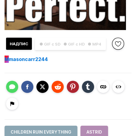
НАДПИС
● GIF с SD
● GIF с HD
● MP4
M
masoncarr2244
CHILDREN RUIN EVERYTHING
ASTRID