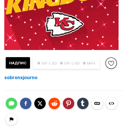
НАДПИС
● GIF с SD
● GIF с HD
● MP4
sobronxjourno