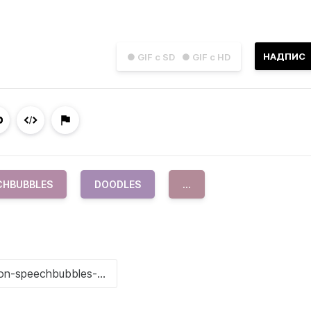
НАДПИС
● GIF с SD
● GIF с HD
CHBUBBLES
DOODLES
...