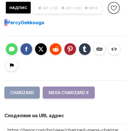
НАДПИС
● GIF с SD
● GIF с HD
● MP4
P
PercyGekkouga
CHARIZARD
MEGA CHARIZARD X
Споделяне на URL адрес