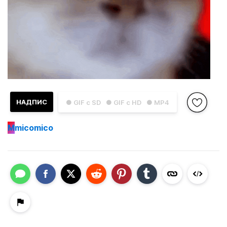
НАДПИС
● GIF с SD
● GIF с HD
● MP4
M
micomico