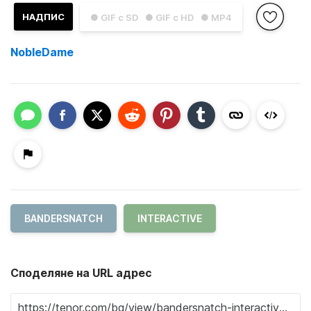
НАДПИС
● GIF с SD
● GIF с HD
● MP4
NobleDame
BANDERSNATCH
INTERACTIVE
Споделяне на URL адрес