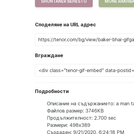
SHONTANER BEHESTO
MONE RAKHB
Споделяне на URL адрес
Вграждане
Подробности
Описание на съдържанието: a man talki
Файлов размер: 3746KB
Продължителност: 2.700 sec
Размери: 498x389
Създаден: 9/21/2020, 6:24:18 PM