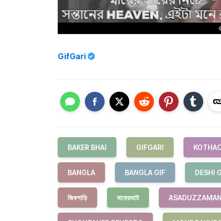
GifGari
BAKER BHAI
GIFGARI
KOTHAO
BANGLA
BANGLA GIF
DESHI G
জিফগাড়ি
বাকেরভাই
ASADUZZAMAN