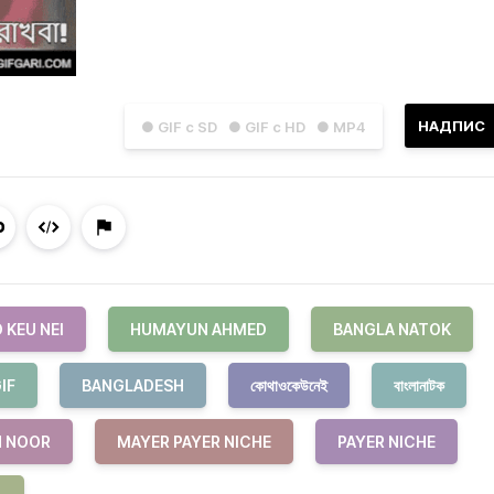
НАДПИС
● GIF с SD
● GIF с HD
● MP4
 KEU NEI
HUMAYUN AHMED
BANGLA NATOK
IF
BANGLADESH
কোথাওকেউনেই
বাংলানাটক
 NOOR
MAYER PAYER NICHE
PAYER NICHE