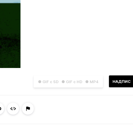
НАДПИС
● GIF с SD
● GIF с HD
● MP4