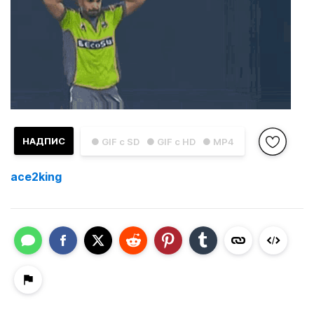
НАДПИС
● GIF с SD
● GIF с HD
● MP4
ace2king