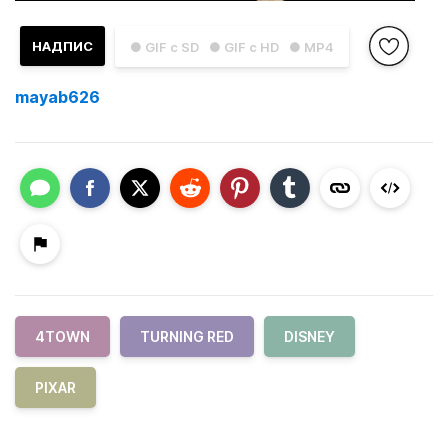
НАДПИС
● GIF с SD
● GIF с HD
● MP4
mayab626
4TOWN
TURNING RED
DISNEY
PIXAR