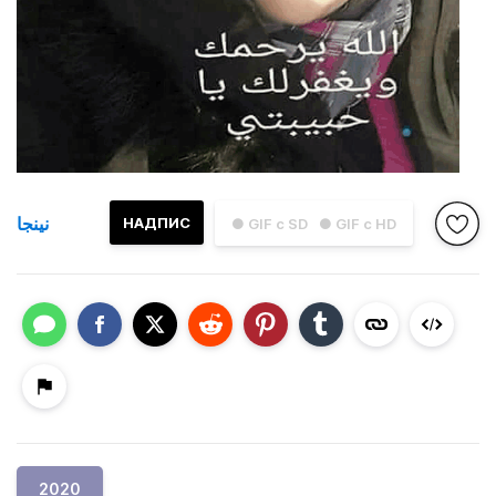
نينجا
НАДПИС
● GIF с SD
● GIF с HD
2020