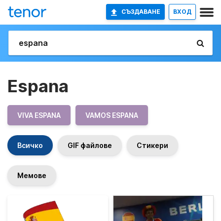
СЪЗДАВАНЕ
ВХОД
Espana
VIVA ESPANA
VAMOS ESPANA
Всичко
GIF файлове
Стикери
Мемове