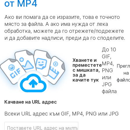
от MP4
Ако ви помага да се изразите, това е точното
място за файла. А ако има нужда от лека
обработка, можете да го отрежете/подрежете
и да добавите надписи, преди да го споделите.
До
10
GIF,
Хванете и
MP4,
преместете
Прег
с мишката,
PNG
на
за да
или
качите тук
файл
JPG
файла
Качване на URL адрес
Всеки URL адрес към GIF, MP4, PNG или JPG