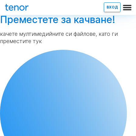
ВХОД
Преместете за качване!
качете мултимедийните си файлове, като ги
преместите тук