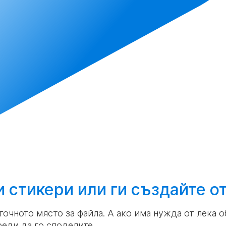
и стикери или ги
създайте
о
 точното място за файла. А ако има нужда от лека 
еди да го споделите.