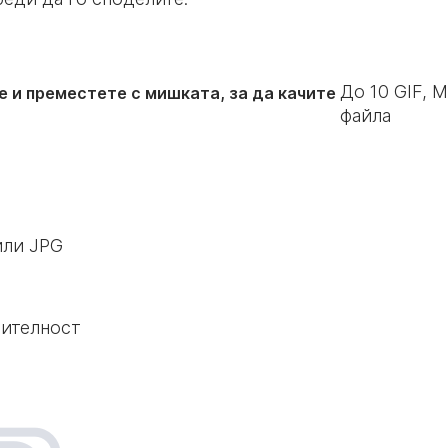
До
10
GIF, M
е и преместете с мишката, за да качите
файла
или JPG
рителност