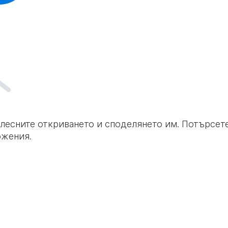
 улесните откриването и споделянето им. Потърсе
ожения.