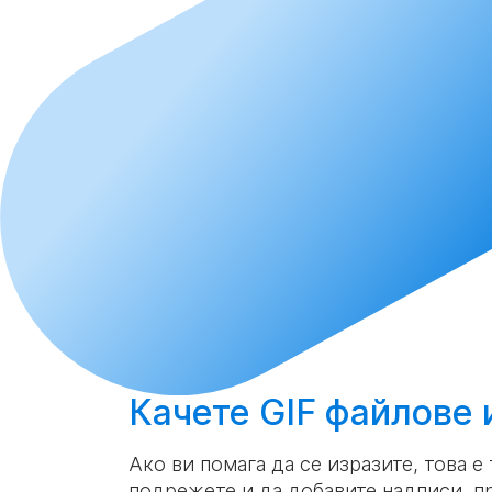
Качете
GIF файлове 
Ако ви помага да се изразите, това е
подрежете и да добавите надписи, пр