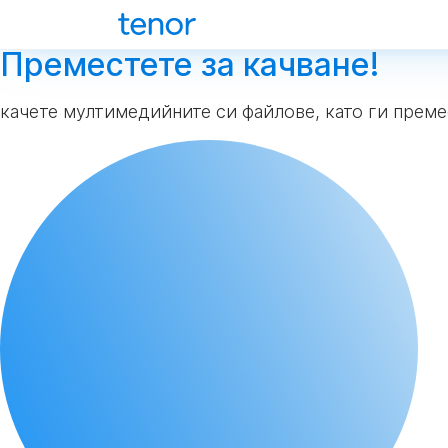
Преместете за качване!
качете мултимедийните си файлове, като ги преме