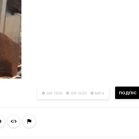
ПОДПІС
● GIF (SD)
● GIF (HD)
● MP4