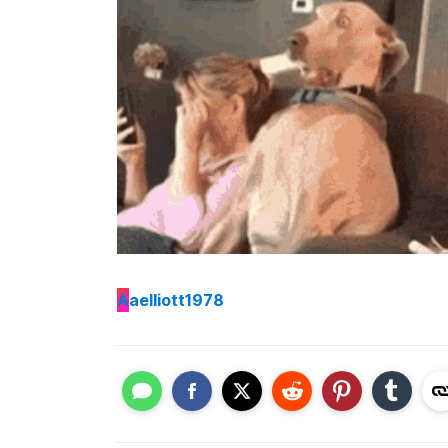
A
aelliott1978