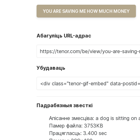
YOU ARE SAVING ME HOW MUCH MONEY
Абагуліць URL-адрас
Убудаваць
Падрабязныя звесткі
Апісанне змесціва: a dog is sitting on
Памер файла: 3753KB
Працягласць: 3.400 sec