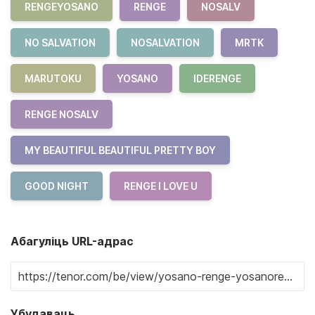
RENGEYOSANO
RENGE
NOSALV
NO SALVATION
NOSALVATION
MRTK
MARUTOKU
YOSANO
IDERENGE
RENGE NOSALV
MY BEAUTIFUL BEAUTIFUL PRETTY BOY
GOOD NIGHT
RENGE I LOVE U
Абагуліць URL-адрас
Убудаваць