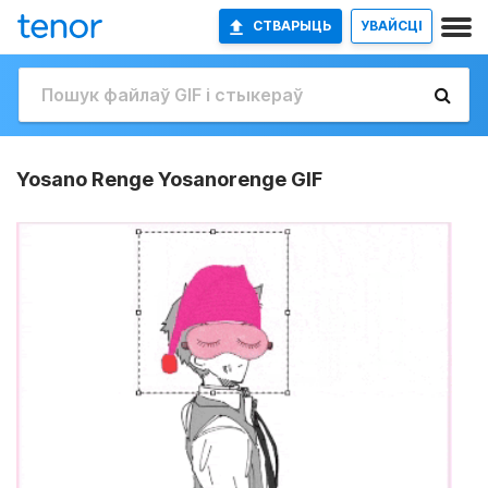
СТВАРЫЦЬ
УВАЙСЦІ
Yosano Renge Yosanorenge GIF