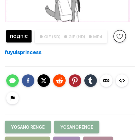
ПОДПІС
● GIF (SD)
● GIF (HD)
● MP4
fuyuisprincess
YOSANO RENGE
YOSANORENGE