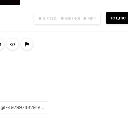
ПОДПІС
● GIF (SD)
● GIF (HD)
● MP4