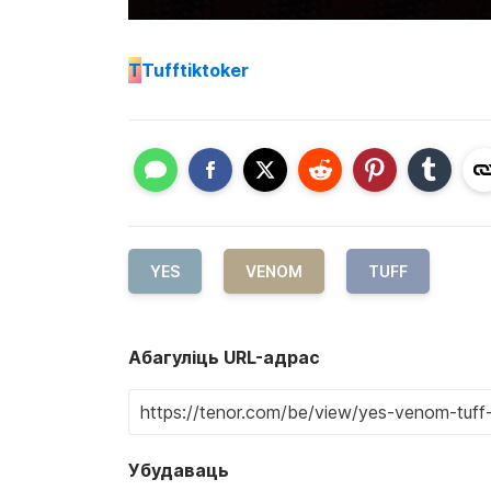
T
Tufftiktoker
YES
VENOM
TUFF
Абагуліць URL-адрас
Убудаваць