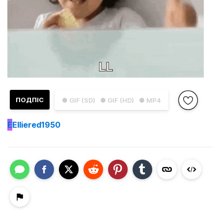
ПОДПІС
● GIF (SD)
● GIF (HD)
● MP4
E
Elliered1950