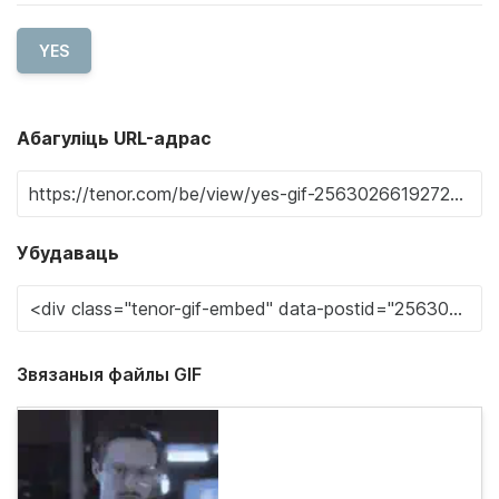
YES
Абагуліць URL-адрас
Убудаваць
Звязаныя файлы GIF