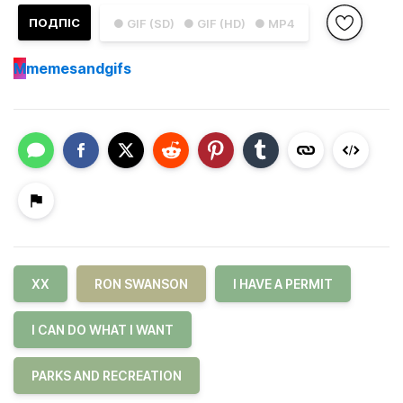
ПОДПІС
● GIF (SD)
● GIF (HD)
● MP4
M
memesandgifs
XX
RON SWANSON
I HAVE A PERMIT
I CAN DO WHAT I WANT
PARKS AND RECREATION