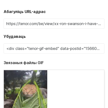
Абагуліць URL-адрас
Убудаваць
Звязаныя файлы GIF