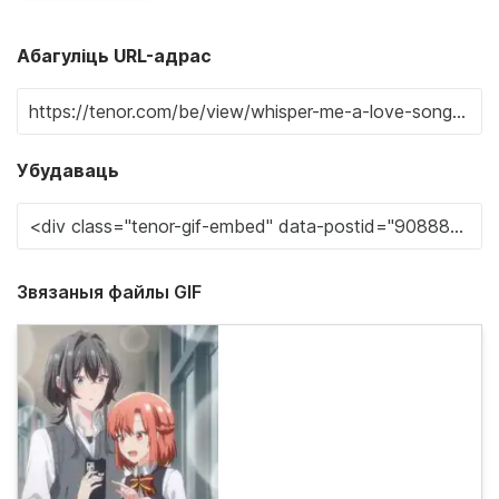
Абагуліць URL-адрас
Убудаваць
Звязаныя файлы GIF