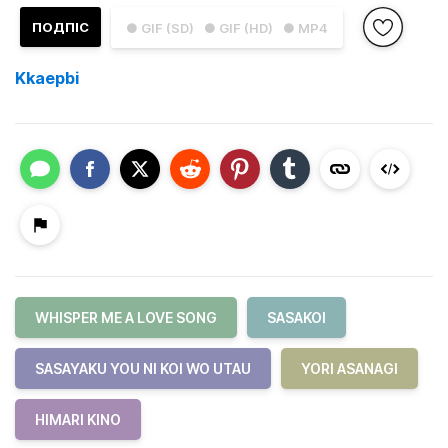
ПОДПІС
● GIF (SD)
● GIF (HD)
● MP4
Kkaepbi
WHISPER ME A LOVE SONG
SASAKOI
SASAYAKU YOU NI KOI WO UTAU
YORI ASANAGI
HIMARI KINO