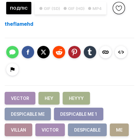
ПОДПІС
● GIF (SD)
● GIF (HD)
● MP4
theflamehd
VECTOR
HEY
HEYYY
DESPICABLE ME
DESPICABLE ME 1
VILLAN
VICTOR
DESPICABLE
ME