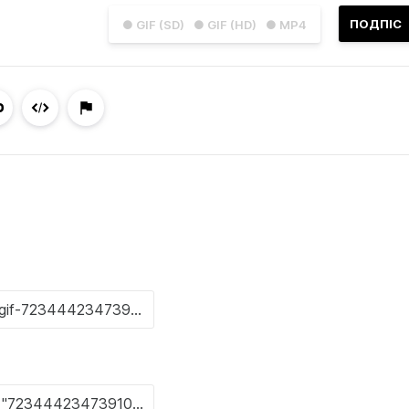
ПОДПІС
● GIF (SD)
● GIF (HD)
● MP4