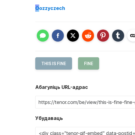
O
ozzyczech
THIS IS FINE
FINE
Абагуліць URL-адрас
Убудаваць