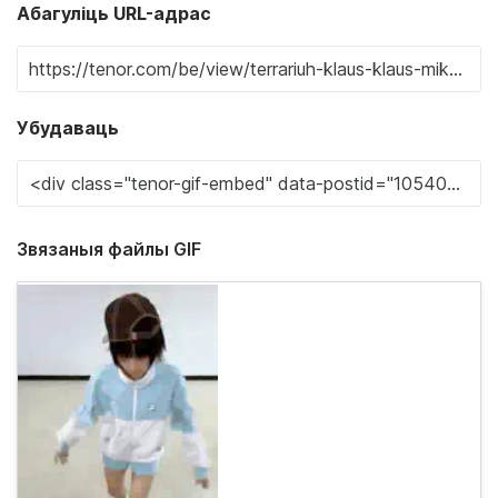
Абагуліць URL-адрас
Убудаваць
Звязаныя файлы GIF