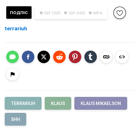
ПОДПІС
● GIF (SD)
● GIF (HD)
● MP4
terrariuh
TERRARIUH
KLAUS
KLAUS MIKAELSON
SHH