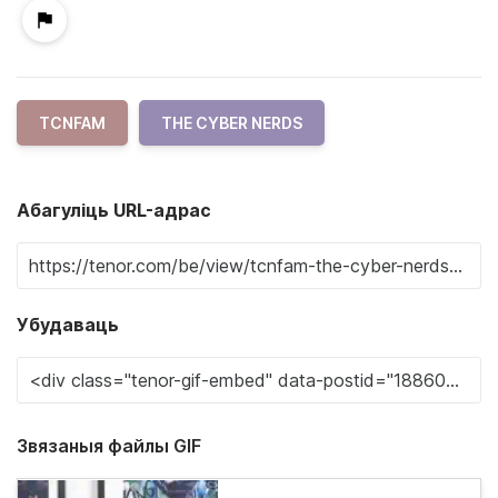
TCNFAM
THE CYBER NERDS
Абагуліць URL-адрас
Убудаваць
Звязаныя файлы GIF