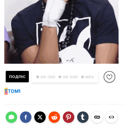
ПОДПІС
● GIF (SD)
● GIF (HD)
● MP4
T
TDM1